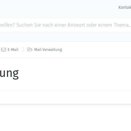
Kontak


E-Mail
Mail Verwaltung
tung