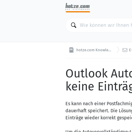

hotze.com Knowledge Base
E-Ma
Outlook Auto
keine Einträ
Es kann nach einer Postfachmi
dauerhaft speichert. Die Lösun
Einträge wieder korrekt gespei
Um die Autovervollständigen-L