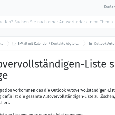
Kontak

il
E-Mail mit Kalender / Kontakte Abgleich (Exchange)
Outlook Autovervo
vervollständigen-Liste s
ge
gration vorkommen das die Outlook Autovervollständigen-List
g dafür ist die gesamte Autovervollständigen-Liste zu lösche
chert.
iste zu löschen muss man wie folgt vorgehen: