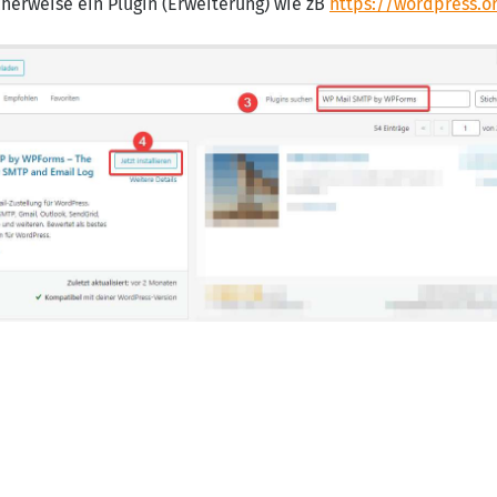
herweise ein Plugin (Erweiterung) wie zB
https://wordpress.o