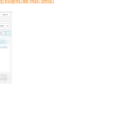
rg/plugins/wp-mail-smtp/